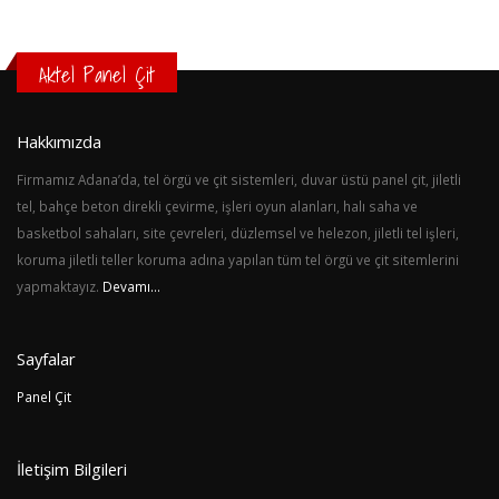
Aktel Panel Çit
Hakkımızda
Firmamız Adana’da, tel örgü ve çit sistemleri, duvar üstü panel çit, jiletli
tel, bahçe beton direkli çevirme, işleri oyun alanları, halı saha ve
basketbol sahaları, site çevreleri, düzlemsel ve helezon, jiletli tel işleri,
koruma jiletli teller koruma adına yapılan tüm tel örgü ve çit sitemlerini
yapmaktayız.
Devamı…
Sayfalar
Panel Çit
İletişim Bilgileri